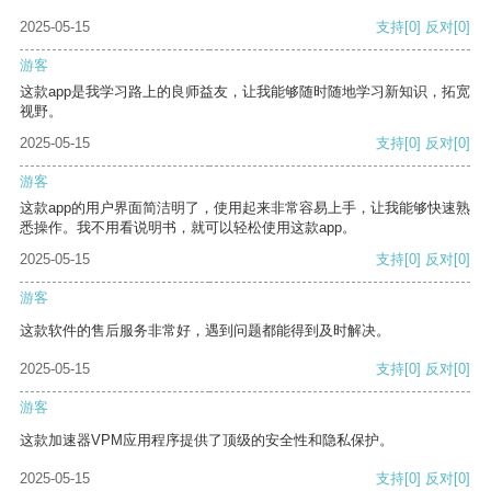
2025-05-15
支持
[0]
反对
[0]
游客
这款app是我学习路上的良师益友，让我能够随时随地学习新知识，拓宽
视野。
2025-05-15
支持
[0]
反对
[0]
游客
这款app的用户界面简洁明了，使用起来非常容易上手，让我能够快速熟
悉操作。我不用看说明书，就可以轻松使用这款app。
2025-05-15
支持
[0]
反对
[0]
游客
这款软件的售后服务非常好，遇到问题都能得到及时解决。
2025-05-15
支持
[0]
反对
[0]
游客
这款加速器VPM应用程序提供了顶级的安全性和隐私保护。
2025-05-15
支持
[0]
反对
[0]