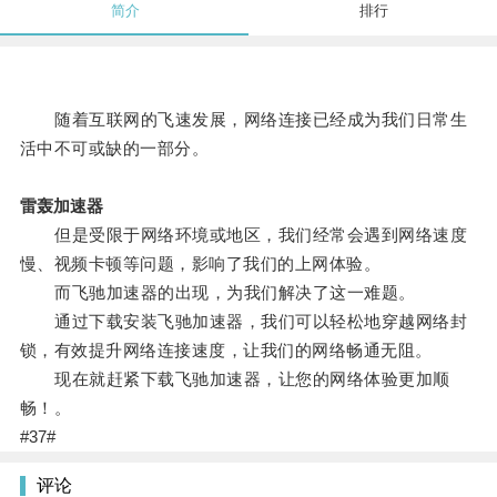
简介
排行
随着互联网的飞速发展，网络连接已经成为我们日常生
活中不可或缺的一部分。
雷轰加速器
但是受限于网络环境或地区，我们经常会遇到网络速度
慢、视频卡顿等问题，影响了我们的上网体验。
而飞驰加速器的出现，为我们解决了这一难题。
通过下载安装飞驰加速器，我们可以轻松地穿越网络封
锁，有效提升网络连接速度，让我们的网络畅通无阻。
现在就赶紧下载飞驰加速器，让您的网络体验更加顺
畅！。
#37#
评论