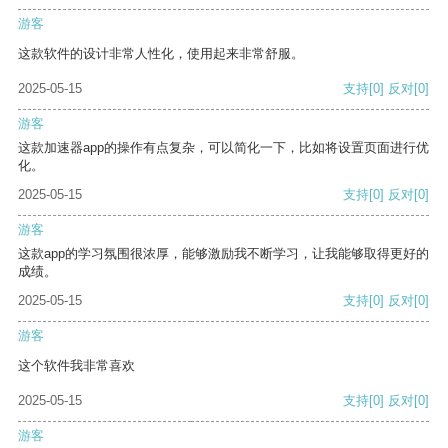
游客
这款软件的设计非常人性化，使用起来非常舒服。
2025-05-15
支持
[0]
反对
[0]
游客
这款加速器app的操作有点复杂，可以简化一下，比如将设置页面进行优
化。
2025-05-15
支持
[0]
反对
[0]
游客
这款app的学习氛围很浓厚，能够激励我不断学习，让我能够取得更好的
成绩。
2025-05-15
支持
[0]
反对
[0]
游客
这个软件我非常喜欢
2025-05-15
支持
[0]
反对
[0]
游客