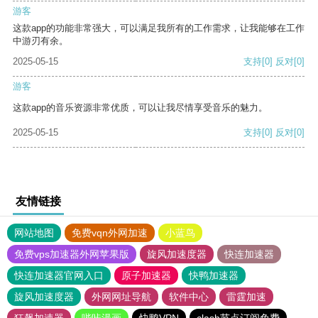
游客
这款app的功能非常强大，可以满足我所有的工作需求，让我能够在工作
中游刃有余。
2025-05-15
支持
[0]
反对
[0]
游客
这款app的音乐资源非常优质，可以让我尽情享受音乐的魅力。
2025-05-15
支持
[0]
反对
[0]
友情链接
网站地图
免费vqn外网加速
小蓝鸟
免费vps加速器外网苹果版
旋风加速度器
快连加速器
快连加速器官网入口
原子加速器
快鸭加速器
旋风加速度器
外网网址导航
软件中心
雷霆加速