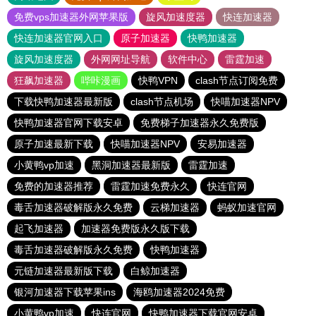
免费vps加速器外网苹果版
旋风加速度器
快连加速器
快连加速器官网入口
原子加速器
快鸭加速器
旋风加速度器
外网网址导航
软件中心
雷霆加速
狂飙加速器
哔咔漫画
快鸭VPN
clash节点订阅免费
下载快鸭加速器最新版
clash节点机场
快喵加速器NPV
快鸭加速器官网下载安卓
免费梯子加速器永久免费版
原子加速最新下载
快喵加速器NPV
安易加速器
小黄鸭vp加速
黑洞加速器最新版
雷霆加速
免费的加速器推荐
雷霆加速免费永久
快连官网
毒舌加速器破解版永久免费
云梯加速器
蚂蚁加速官网
起飞加速器
加速器免费版永久版下载
毒舌加速器破解版永久免费
快鸭加速器
元链加速器最新版下载
白鲸加速器
银河加速器下载苹果ins
海鸥加速器2024免费
小黄鸭vp加速
快连官网
快鸭加速器下载官网安卓