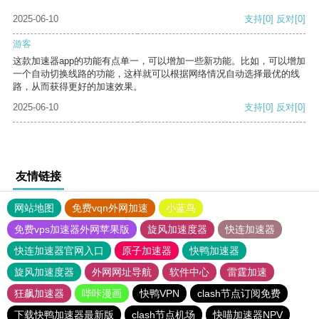
2025-06-10
支持
[0]
反对
[0]
游客
这款加速器app的功能有点单一，可以增加一些新功能。比如，可以增加
一个自动切换线路的功能，这样就可以根据网络情况自动选择最优的线
路，从而获得更好的加速效果。
2025-06-10
支持
[0]
反对
[0]
友情链接
网站地图
免费vqn外网加速
小蓝鸟
免费vps加速器外网苹果版
旋风加速度器
快连加速器
快连加速器官网入口
原子加速器
快鸭加速器
旋风加速度器
外网网址导航
软件中心
雷霆加速
狂飙加速器
哔咔漫画
快鸭VPN
clash节点订阅免费
下载快鸭加速器最新版
clash节点机场
快喵加速器NPV