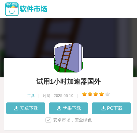
试用1小时加速器国外
工具
|
时间：2025-06-10
|
安卓下载
苹果下载
PC下载
安卓市场，安全绿色