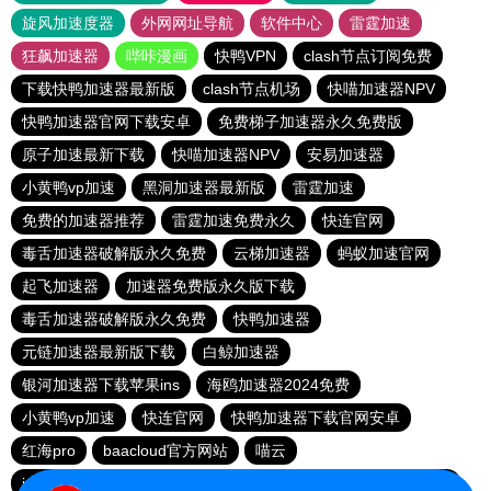
旋风加速度器
外网网址导航
软件中心
雷霆加速
狂飙加速器
哔咔漫画
快鸭VPN
clash节点订阅免费
下载快鸭加速器最新版
clash节点机场
快喵加速器NPV
快鸭加速器官网下载安卓
免费梯子加速器永久免费版
原子加速最新下载
快喵加速器NPV
安易加速器
小黄鸭vp加速
黑洞加速器最新版
雷霆加速
免费的加速器推荐
雷霆加速免费永久
快连官网
毒舌加速器破解版永久免费
云梯加速器
蚂蚁加速官网
起飞加速器
加速器免费版永久版下载
毒舌加速器破解版永久免费
快鸭加速器
元链加速器最新版下载
白鲸加速器
银河加速器下载苹果ins
海鸥加速器2024免费
小黄鸭vp加速
快连官网
快鸭加速器下载官网安卓
红海pro
baacloud官方网站
喵云
ios免费加速器试用一小时打不开
绿茶加速器
安心加速器