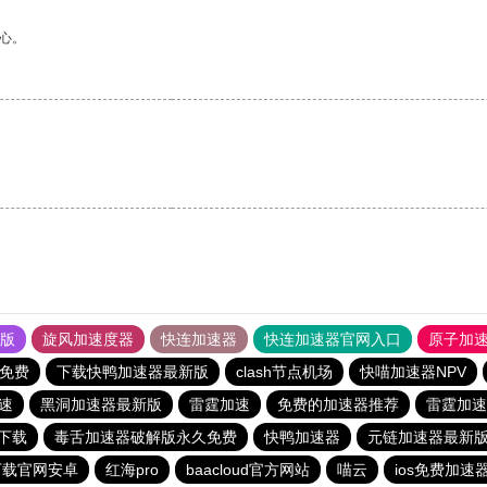
心。
果版
旋风加速度器
快连加速器
快连加速器官网入口
原子加
阅免费
下载快鸭加速器最新版
clash节点机场
快喵加速器NPV
速
黑洞加速器最新版
雷霆加速
免费的加速器推荐
雷霆加速
下载
毒舌加速器破解版永久免费
快鸭加速器
元链加速器最新
下载官网安卓
红海pro
baacloud官方网站
喵云
ios免费加