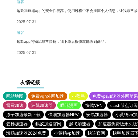
游客
这款加速器app的安全性很高，使用过程中不会泄露个人信息，让我非常放
2025-07-31
游客
这款app的物流非常快捷，我下单后很快就能收到商品。
2025-07-31
友情链接
网站地图
免费vqn外网加速
小蓝鸟
免费vps加速器外网苹
雷霆加速
狂飙加速器
哔咔漫画
快鸭VPN
clash节点订
原子加速最新下载
快喵加速器NPV
安易加速器
小黄鸭vp加
云梯加速器
蚂蚁加速官网
起飞加速器
加速器免费版永久版
海鸥加速器2024免费
小黄鸭vp加速
快连官网
快鸭加速器