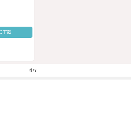
PC下载
排行