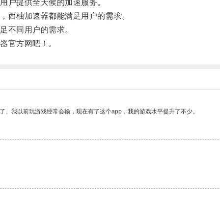
用户提供全天候的加速服务。
，西柚加速器都能满足用户的需求。
足不同用户的需求。
器官方网吧！。
了。我以前玩游戏经常会输，现在有了这个app，我的游戏水平提升了不少。