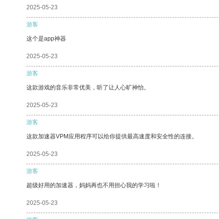
2025-05-23
游客
这个是app神器
2025-05-23
游客
这款游戏的音乐非常优美，听了让人心旷神怡。
2025-05-23
游客
这款加速器VPM应用程序可以给你提供最高速度和安全性的连接。
2025-05-23
游客
超级好用的加速器，妈妈再也不用担心我的学习啦！
2025-05-23