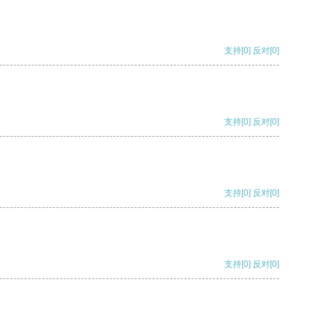
支持
[0]
反对
[0]
支持
[0]
反对
[0]
支持
[0]
反对
[0]
支持
[0]
反对
[0]