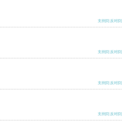
支持
[0]
反对
[0]
支持
[0]
反对
[0]
支持
[0]
反对
[0]
支持
[0]
反对
[0]