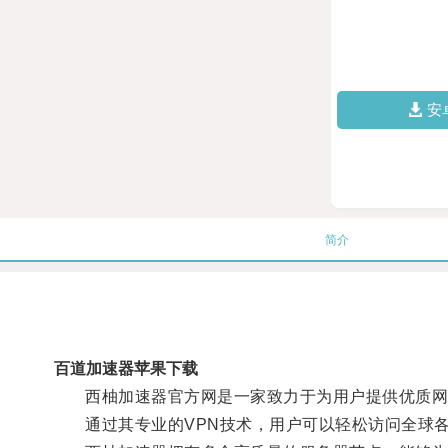
安
简介
百道加速器苹果下载
西柚加速器官方网是一家致力于为用户提供优质网
通过其专业的VPN技术，用户可以轻松访问全球各