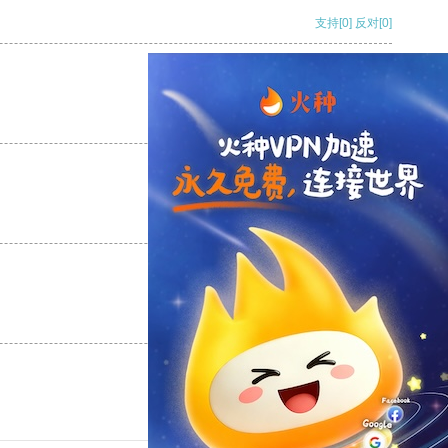
支持
[0]
反对
[0]
支持
[0]
反对
[0]
支持
[0]
反对
[0]
支持
[0]
反对
[0]