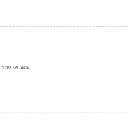
你在网络上自由移动。