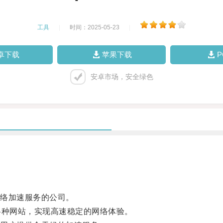
工具
|
时间：2025-05-23
|
卓下载
苹果下载
安卓市场，安全绿色
络加速服务的公司。
种网站，实现高速稳定的网络体验。